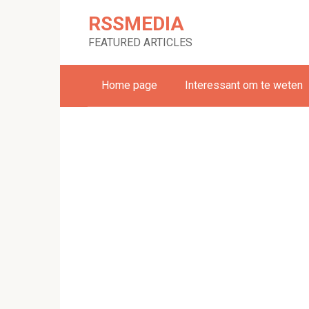
Skip
RSSMEDIA
to
content
FEATURED ARTICLES
Home page
Interessant om te weten