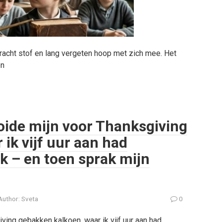
 bracht stof en lang vergeten hoop met zich mee. Het
en
ide mijn voor Thanksgiving
ik vijf uur aan had
ak – en toen sprak mijn
Author:
Sveta
0
ing gebakken kalkoen, waar ik vijf uur aan had