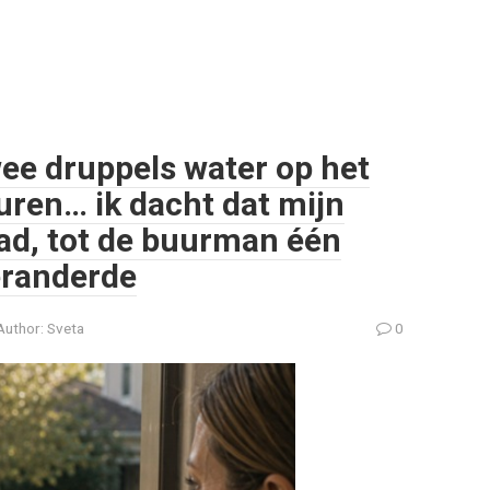
wee druppels water op het
uren… ik dacht dat mijn
ad, tot de buurman één
veranderde
Author:
Sveta
0