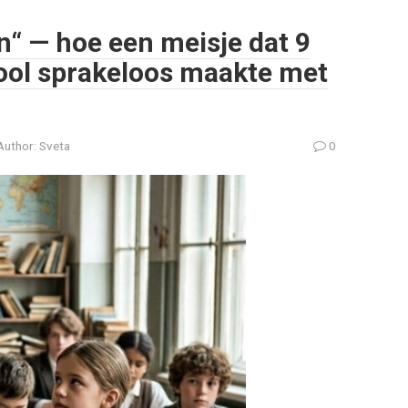
n“ — hoe een meisje dat 9
hool sprakeloos maakte met
Author:
Sveta
0