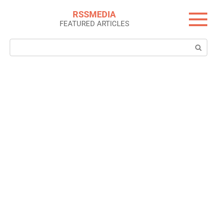
Skip
RSSMEDIA
to
FEATURED ARTICLES
content
Search: