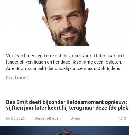
Voor veel mensen betekent de zomer vooral later naar bed,
langer blijven liggen en het dagelijkse ritme even loslaten.
Arie Boomsma pakt dat duidelijk anders aan. Ook tijdens
Read more
Bas Smit deelt bijzonder liefdesmoment opnieuw:
vijftien jaar later keert hij terug naar dezelfde plek
06.08.2026
Beroemdheden
Sveta
0