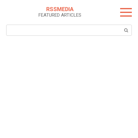
Skip
RSSMEDIA
to
FEATURED ARTICLES
content
Search: