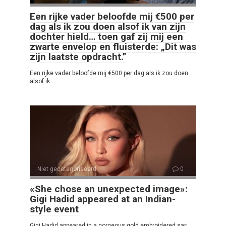
Een rijke vader beloofde mij €500 per
dag als ik zou doen alsof ik van zijn
dochter hield… toen gaf zij mij een
zwarte envelop en fluisterde: „Dit was
zijn laatste opdracht.”
Een rijke vader beloofde mij €500 per dag als ik zou doen
alsof ik
Niet gecategoriseerd
0
«She chose an unexpected image»:
Gigi Hadid appeared at an Indian-
style event
Gigi Hadid appeared in a gorgeous gold embroidered sari.