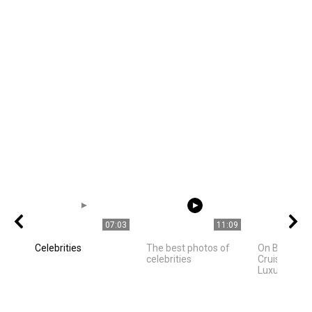
07:03
11:09
Celebrities
The best photos of
On Board Ce
celebrities
Cruises Mos
Luxurious Cru