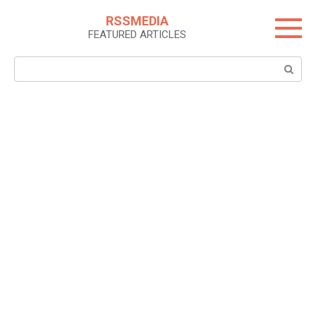
Skip
RSSMEDIA
to
FEATURED ARTICLES
content
Search: