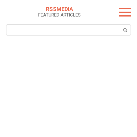
Skip
RSSMEDIA
to
FEATURED ARTICLES
content
Search: