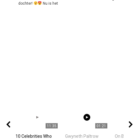
dochter!
Nu is het
11:35
01:21
10 Celebrities Who
Gwyneth Paltrow
On Board Ce