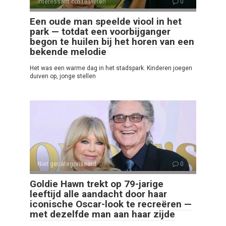
Interessant om te weten
0
Een oude man speelde viool in het
park — totdat een voorbijganger
begon te huilen bij het horen van een
bekende melodie
Het was een warme dag in het stadspark. Kinderen joegen
duiven op, jonge stellen
Niet gecategoriseerd
0
Goldie Hawn trekt op 79-jarige
leeftijd alle aandacht door haar
iconische Oscar-look te recreëren —
met dezelfde man aan haar zijde