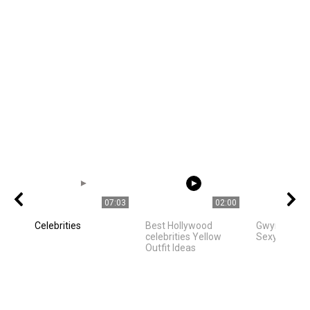
07:03
02:00
Celebrities
Best Hollywood
Gwyneth Pa
celebrities Yellow
Sexy Movie
Outfit Ideas