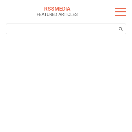
Skip
RSSMEDIA
to
FEATURED ARTICLES
content
Search: