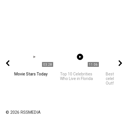
03:28
11:06
Movie Stars Today
Top 10 Celebrities
Best Hollyw
Who Live in Florida
celebrities 
Outfit Ideas
© 2026 RSSMEDIA