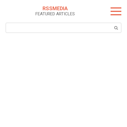
Skip
RSSMEDIA
to
FEATURED ARTICLES
content
Search: