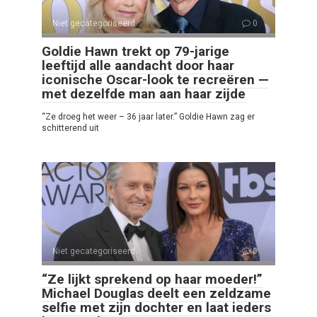
Niet gecategoriseerd
0
Goldie Hawn trekt op 79-jarige
leeftijd alle aandacht door haar
iconische Oscar-look te recreëren —
met dezelfde man aan haar zijde
“Ze droeg het weer – 36 jaar later.” Goldie Hawn zag er
schitterend uit
Niet gecategoriseerd
0
“Ze lijkt sprekend op haar moeder!”
Michael Douglas deelt een zeldzame
selfie met zijn dochter en laat ieders