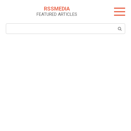
Skip
RSSMEDIA
to
FEATURED ARTICLES
content
Search: