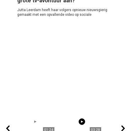
grote tv-avontuur aan?
Jutta Leerdam heeft haar volgers opnieuw nieuwsgierig
gemaakt met een opvallende video op sociale
01:24
03:28