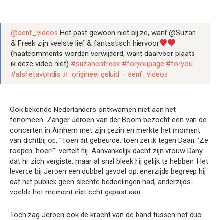
@senf_videos
Het past gewoon niet bij ze, want @Suzan
& Freek zijn veelste lief & fantastisch hiervoor
(haatcomments worden verwijderd, want daarvoor plaats
ik deze video niet)
#suzanenfreek
#foryoupage
#foryou
#alshetavondis
♬ origineel geluid – senf_videos
Ook bekende Nederlanders ontkwamen niet aan het
fenomeen. Zanger Jeroen van der Boom bezocht een van de
concerten in Arnhem met zijn gezin en merkte het moment
van dichtbij op. “Toen dit gebeurde, toen zei ik tegen Daan: ‘Ze
roepen ‘hoer!’’” vertelt hij. Aanvankelijk dacht zijn vrouw Dany
dat hij zich vergiste, maar al snel bleek hij gelijk te hebben. Het
leverde bij Jeroen een dubbel gevoel op: enerzijds begreep hij
dat het publiek geen slechte bedoelingen had, anderzijds
voelde het moment niet echt gepast aan.
Toch zag Jeroen ook de kracht van de band tussen het duo