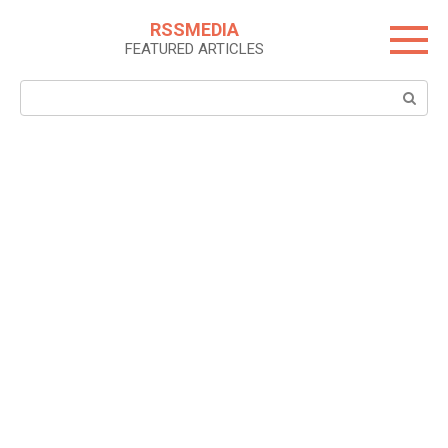
Skip
RSSMEDIA
to
FEATURED ARTICLES
content
Search: