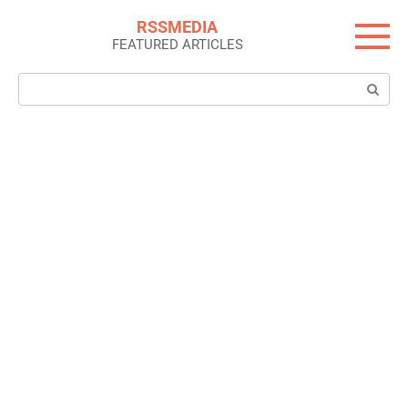
Skip
RSSMEDIA
to
FEATURED ARTICLES
content
Search: