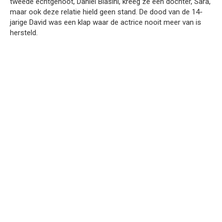
tweede echtgenoot, Daniel Biasini, kreeg ze een dochter, Sara,
maar ook deze relatie hield geen stand. De dood van de 14-
jarige David was een klap waar de actrice nooit meer van is
hersteld.