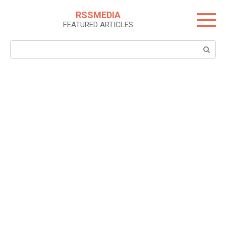
Skip
RSSMEDIA
to
FEATURED ARTICLES
content
Search: