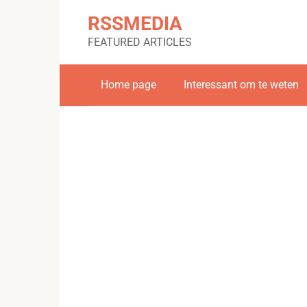
Skip
RSSMEDIA
to
content
FEATURED ARTICLES
Home page
Interessant om te weten