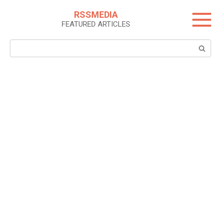
Skip
RSSMEDIA
to
FEATURED ARTICLES
content
Search: