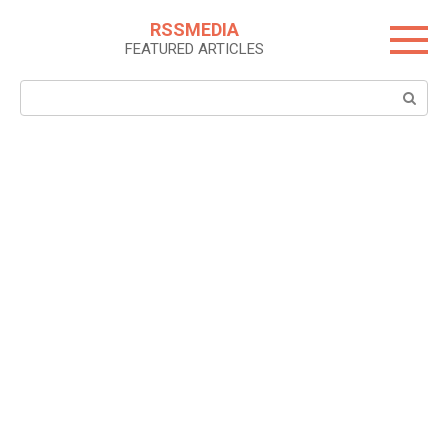
Skip
RSSMEDIA
to
FEATURED ARTICLES
content
Search: