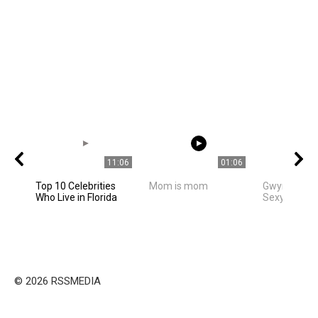
11:06
01:06
Top 10 Celebrities
Mom is mom
Gwyneth Pa
Who Live in Florida
Sexy Movie
© 2026 RSSMEDIA