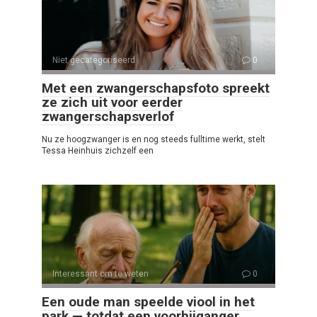
Niet gecategoriseerd
0
Met een zwangerschapsfoto spreekt
ze zich uit voor eerder
zwangerschapsverlof
Nu ze hoogzwanger is en nog steeds fulltime werkt, stelt
Tessa Heinhuis zichzelf een
Interessant om te weten
0
Een oude man speelde viool in het
park — totdat een voorbijganger