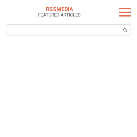
Skip
RSSMEDIA
to
FEATURED ARTICLES
content
Search: