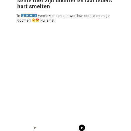
selfie met zijn dochter en laat ieders
hart smelten
In
verwelkomden die twee hun eerste en enige
dochter!
Nu is het