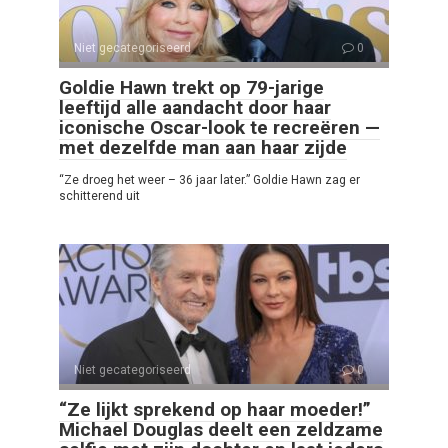
Niet gecategoriseerd
0
Goldie Hawn trekt op 79-jarige
leeftijd alle aandacht door haar
iconische Oscar-look te recreëren —
met dezelfde man aan haar zijde
“Ze droeg het weer – 36 jaar later.” Goldie Hawn zag er
schitterend uit
Niet gecategoriseerd
0
“Ze lijkt sprekend op haar moeder!”
Michael Douglas deelt een zeldzame