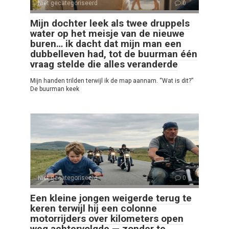
Niet gecategoriseerd
0
Mijn dochter leek als twee druppels
water op het meisje van de nieuwe
buren… ik dacht dat mijn man een
dubbelleven had, tot de buurman één
vraag stelde die alles veranderde
Mijn handen trilden terwijl ik de map aannam. “Wat is dit?”
De buurman keek
Niet gecategoriseerd
0
Een kleine jongen weigerde terug te
keren terwijl hij een colonne
motorrijders over kilometers open
weg achtervolgde — zonder te