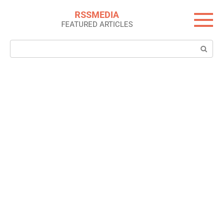
Skip
RSSMEDIA
to
FEATURED ARTICLES
content
Search: