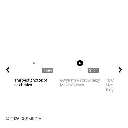
11:09
01:21
The best photos of
Gwyneth Paltrow Sexy
10 Celebriti
celebrities
Movie Scenes
Live In Unite
Kingdom
© 2026 RSSMEDIA