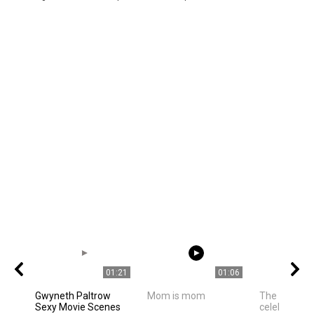
01:21
01:06
Gwyneth Paltrow
Mom is mom
The best ph
Sexy Movie Scenes
celebrities