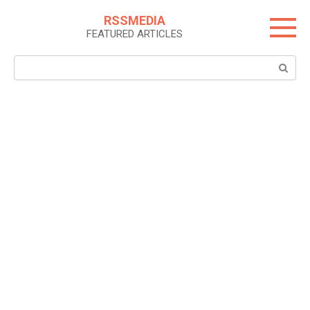
Skip
RSSMEDIA
to
FEATURED ARTICLES
content
Search: