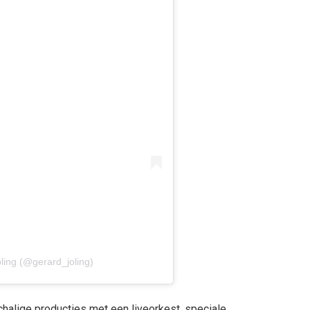
ling (@gerard_joling)
alige producties met een liveorkest, speciale