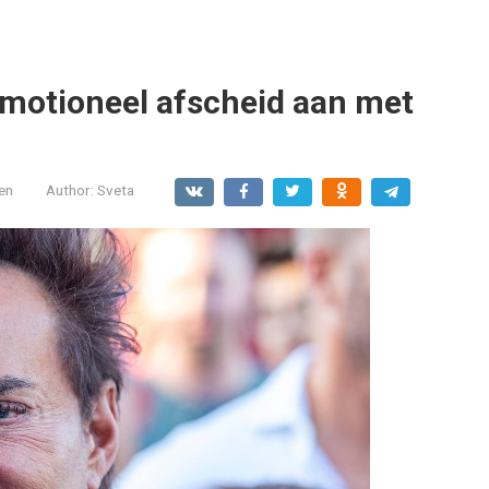
emotioneel afscheid aan met
en
Author:
Sveta