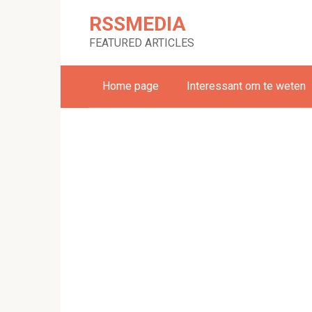
Skip
RSSMEDIA
to
content
FEATURED ARTICLES
Home page
Interessant om te weten