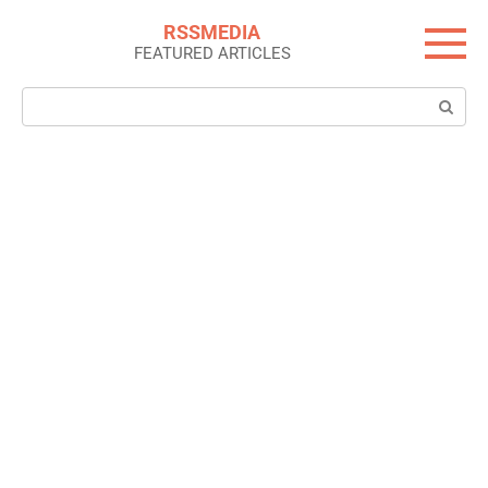
Skip
RSSMEDIA
to
FEATURED ARTICLES
content
Search: