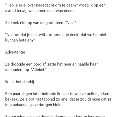
“Heb je er al over nagedacht om te gaan?” vroeg ik op een
avond terwijl we samen de afwas deden.
Ze keek niet op van de gootsteen. “Nee.”
“Niet omdat je niet wilt… of omdat je denkt dat we het niet
kunnen betalen?”
Advertentie
Ze droogde een bord af, zette het neer en haalde haar
schouders op. “Allebei.”
Ik liet het daarbij.
Een paar dagen later betrapte ik haar terwijl ze online jurken
bekeek. Ze sloot het tabblad zo snel dat je zou denken dat ze
iets schandaligs verborgen hield.
Ze aarzelde even en draaide daarna haar laptop langzaam