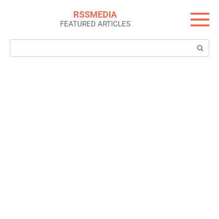
Skip
RSSMEDIA
to
FEATURED ARTICLES
content
Search: