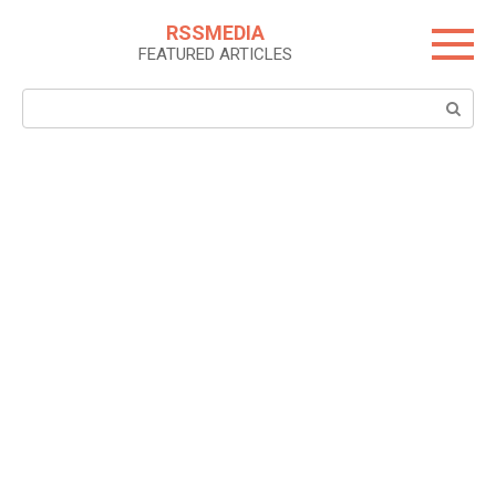
Skip
RSSMEDIA
to
FEATURED ARTICLES
content
Search: