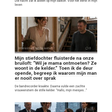
Die nacht zat ik alleen op mijn balkon. Voor het eerst in mijn
leven
Interessant om te weten
0
Mijn stiefdochter fluisterde na onze
bruiloft: “Wil je mama ontmoeten? Ze
woont in de kelder.” Toen ik de deur
opende, begreep ik waarom mijn man
er nooit over sprak
De bandrecorder kraakte. Daarna vulde een zachte
vrouwenstem de stille kelder. “Hallo, mijn meisjes…”