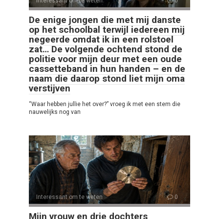
Interessant om te weten
0
De enige jongen die met mij danste
op het schoolbal terwijl iedereen mij
negeerde omdat ik in een rolstoel
zat… De volgende ochtend stond de
politie voor mijn deur met een oude
cassetteband in hun handen – en de
naam die daarop stond liet mijn oma
verstijven
“Waar hebben jullie het over?” vroeg ik met een stem die
nauwelijks nog van
Interessant om te weten
0
Mijn vrouw en drie dochters