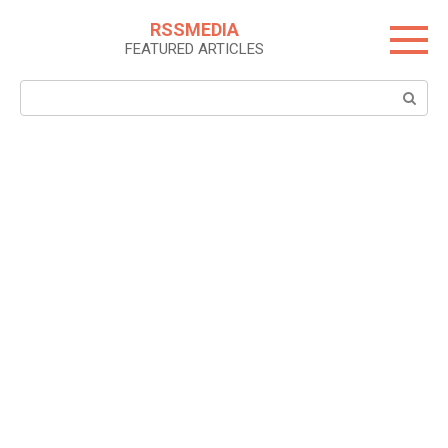
Skip
RSSMEDIA
to
FEATURED ARTICLES
content
Search: