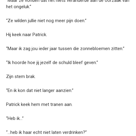
“Maar ze vonden dat het niets veranderde aan de oorzaak van
het ongeluk.”
“Ze wilden jullie niet nog meer pijn doen.”
Hij keek naar Patrick.
“Maar ik zag jou ieder jaar tussen die zonnebloemen zitten.”
“Ik hoorde hoe jij jezelf de schuld bleef geven.”
Zijn stem brak.
“En ik kon dat niet langer aanzien.”
Patrick keek hem met tranen aan.
“Heb ik…”
“…heb ik haar echt niet laten verdrinken?”