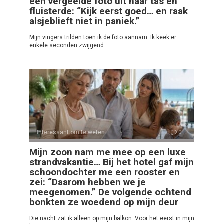
een vergeelde foto uit haar tas en
fluisterde: “Kijk eerst goed… en raak
alsjeblieft niet in paniek.”
Mijn vingers trilden toen ik de foto aannam. Ik keek er
enkele seconden zwijgend
Interessant om te weten
0
Mijn zoon nam me mee op een luxe
strandvakantie… Bij het hotel gaf mijn
schoondochter me een rooster en
zei: “Daarom hebben we je
meegenomen.” De volgende ochtend
bonkten ze woedend op mijn deur
Die nacht zat ik alleen op mijn balkon. Voor het eerst in mijn