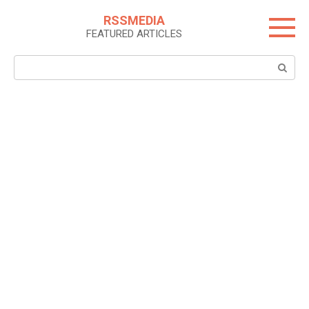
Skip
RSSMEDIA
to
FEATURED ARTICLES
content
Search: