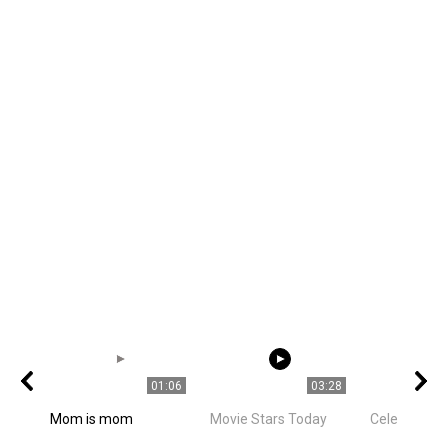
01:06
03:28
Mom is mom
Movie Stars Today
Celebrities