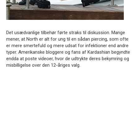
Det usædvanlige tilbehør førte straks til diskussion. Mange
mener, at North er alt for ung til en sådan piercing, som ofte
er mere smertefuld og mere udsat for infektioner end andre
typer. Amerikanske bloggere og fans af Kardashian begyndte
endda at poste videoer, hvor de udtrykte deres bekymring og
misbilligelse over den 12-åriges valg.