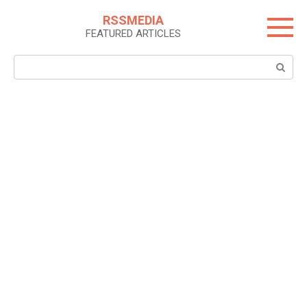
Skip
RSSMEDIA
to
FEATURED ARTICLES
content
Search: