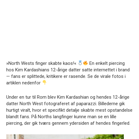
»North Wests finger skabte kaos!«
En enkelt piercing
hos Kim Kardashians 12-årige datter satte internettet i brand
— fans er splittede, kritikere er rasende. Se de virale fotos i
artiklen nedenfor
Under en tur til Rom blev Kim Kardashian og hendes 12-årige
datter North West fotograferet af paparazzi. Billederne gik
hurtigt viralt, hvor et specifikt detalje skabte mest opstandelse
blandt fans. På Norths langfinger kunne man se en lille
piercing, der gik tværs gennem ydersiden af hendes fingerled.