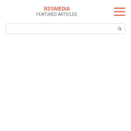
Skip
RSSMEDIA
to
FEATURED ARTICLES
content
Search: