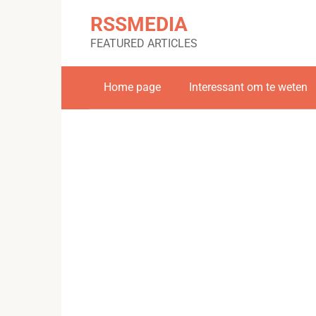
Skip
RSSMEDIA
to
content
FEATURED ARTICLES
Home page
Interessant om te weten