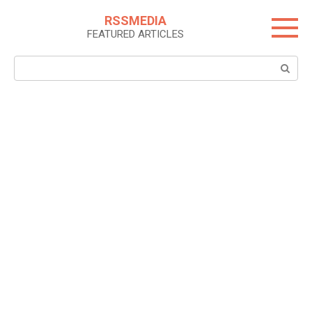
Skip
RSSMEDIA
to
FEATURED ARTICLES
content
Search: