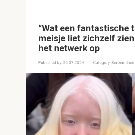
“Wat een fantastische t
meisje liet zichzelf zi
het netwerk op
Published by:
25.07.2024
Category:
Beroemdhed