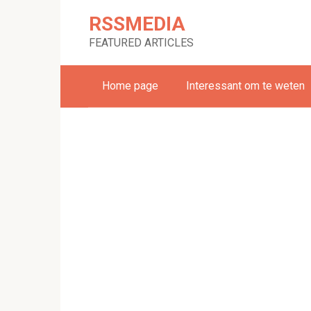
Skip
RSSMEDIA
to
content
FEATURED ARTICLES
Home page
Interessant om te weten