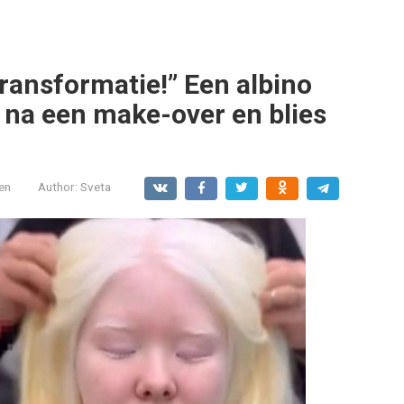
ransformatie!” Een albino
en na een make-over en blies
en
Author:
Sveta