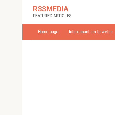
Skip
RSSMEDIA
to
content
FEATURED ARTICLES
Home page
Interessant om te weten