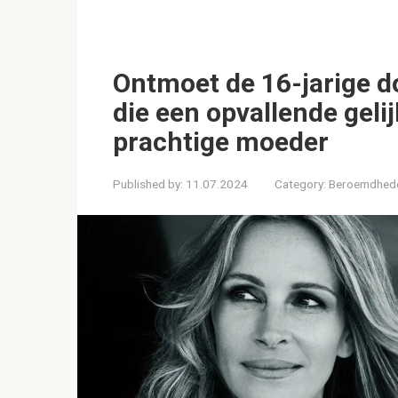
Ontmoet de 16-jarige d
die een opvallende geli
prachtige moeder
Published by:
11.07.2024
Category:
Beroemdhed