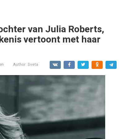
ochter van Julia Roberts,
jkenis vertoont met haar
en
Author:
Sveta