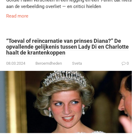
Goldie Hawn verscheen in een legging en een T-shirt dat niets
aan de verbeelding overliet — en critici hielden
Read more
“Toeval of reïncarnatie van prinses Diana?” De
opvallende gelijkenis tussen Lady Di en Charlotte
haalt de krantenkoppen
08.03.2024
Beroemdheden
Sveta
0