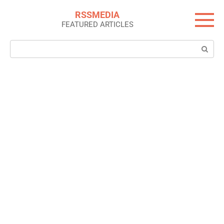
Skip
RSSMEDIA
to
FEATURED ARTICLES
content
Search: