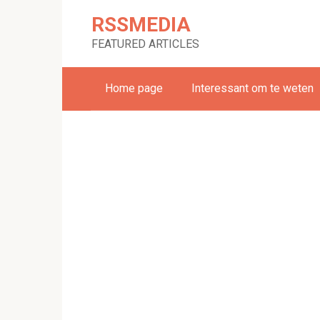
Skip
RSSMEDIA
to
content
FEATURED ARTICLES
Home page
Interessant om te weten