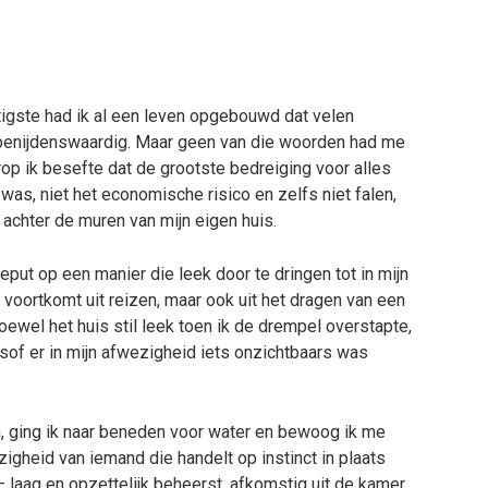
tigste had ik al een leven opgebouwd dat velen
n benijdenswaardig. Maar geen van die woorden had me
p ik besefte dat de grootste bedreiging voor alles
was, niet het economische risico en zelfs niet falen,
 achter de muren van mijn eigen huis.
eput op een manier die leek door te dringen tot in mijn
 voortkomt uit reizen, maar ook uit het dragen van een
oewel het huis stil leek toen ik de drempel overstapte,
lsof er in mijn afwezigheid iets onzichtbaars was
n, ging ik naar beneden voor water en bewoog ik me
gheid van iemand die handelt op instinct in plaats
 laag en opzettelijk beheerst, afkomstig uit de kamer