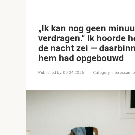
„Ik kan nog geen minuu
verdragen.“ Ik hoorde 
de nacht zei — daarbinne
hem had opgebouwd
Published by:
09.04.2026
Category:
Interessant 