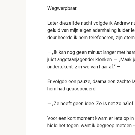
Wegwerpbaar.
Later diezelfde nacht volgde ik Andrew n
geluid van mijn eigen ademhaling luider l
deur hoorde ik hem telefoneren, zijn stem
— „Ik kan nog geen minuut langer met haar 
juist angstaanjagender klonken. — „Maak 
ondertekent, zijn we van haar af.“ —
Er volgde een pauze, daarna een zachte l
hem had geassocieerd.
— „Ze heeft geen idee. Ze is net zo naïef 
Voor een kort moment kwam er iets op in m
hield het tegen, want ik begreep meteen 