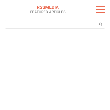
Skip
RSSMEDIA
to
FEATURED ARTICLES
content
Search: