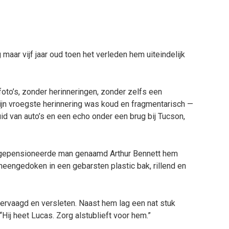
maar vijf jaar oud toen het verleden hem uiteindelijk
oto’s, zonder herinneringen, zonder zelfs een
Zijn vroegste herinnering was koud en fragmentarisch —
uid van auto’s en een echo onder een brug bij Tucson,
n gepensioneerde man genaamd Arthur Bennett hem
neengedoken in een gebarsten plastic bak, rillend en
vervaagd en versleten. Naast hem lag een nat stuk
Hij heet Lucas. Zorg alstublieft voor hem.”