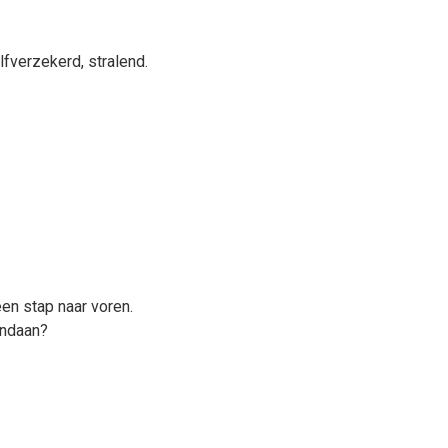
fverzekerd, stralend.
een stap naar voren.
andaan?