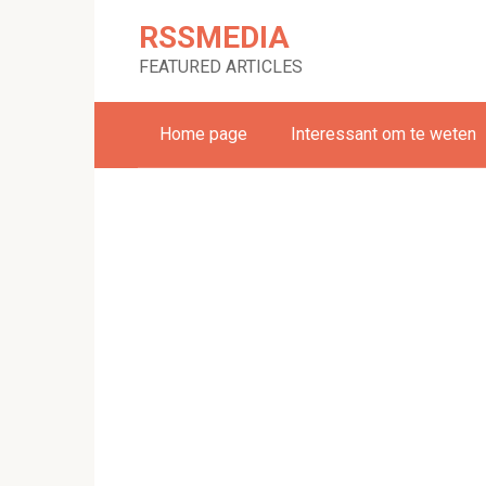
Skip
RSSMEDIA
to
content
FEATURED ARTICLES
Home page
Interessant om te weten