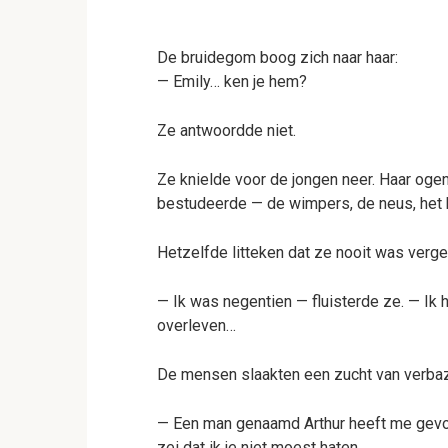
De bruidegom boog zich naar haar:
— Emily… ken je hem?
Ze antwoordde niet.
Ze knielde voor de jongen neer. Haar ogen 
bestudeerde — de wimpers, de neus, het k
Hetzelfde litteken dat ze nooit was verge
— Ik was negentien — fluisterde ze. — Ik h
overleven…
De mensen slaakten een zucht van verbaz
— Een man genaamd Arthur heeft me gevon
zei dat ik je niet moest haten.