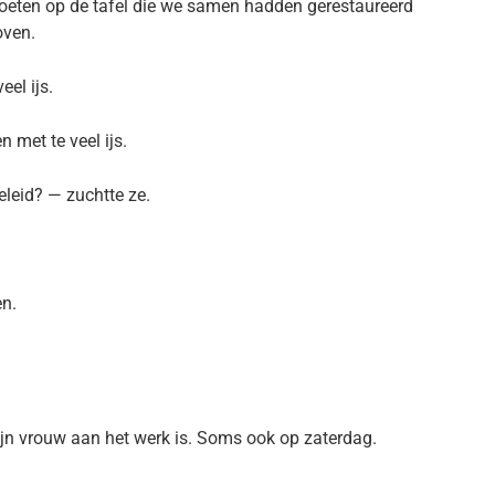
voeten op de tafel die we samen hadden gerestaureerd
oven.
eel ijs.
 met te veel ijs.
eleid? — zuchtte ze.
en.
jn vrouw aan het werk is. Soms ook op zaterdag.