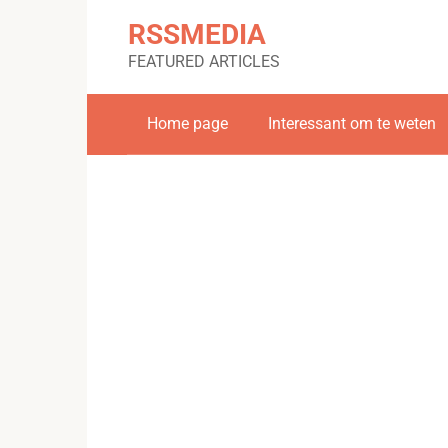
Skip
RSSMEDIA
to
content
FEATURED ARTICLES
Home page
Interessant om te weten