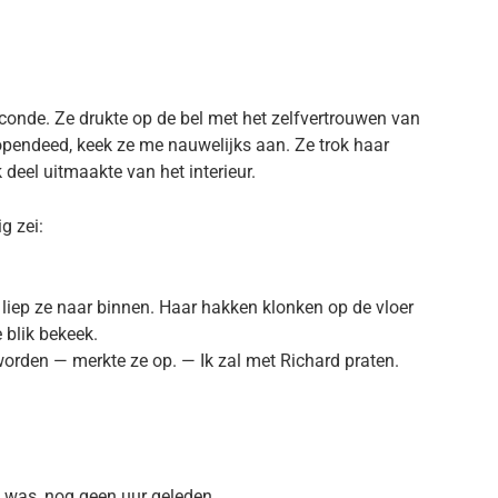
onde. Ze drukte op de bel met het zelfvertrouwen van
k opendeed, keek ze me nauwelijks aan. Ze trok haar
k deel uitmaakte van het interieur.
g zei:
 liep ze naar binnen. Haar hakken klonken op de vloer
 blik bekeek.
orden — merkte ze op. — Ik zal met Richard praten.
 was, nog geen uur geleden.