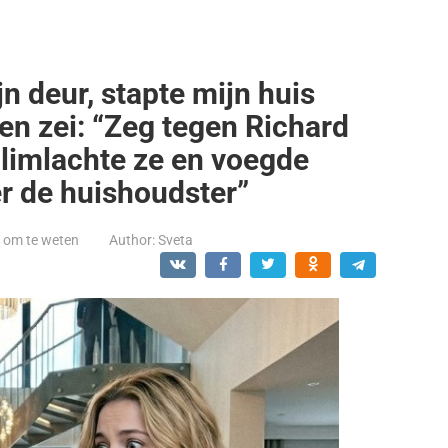
n deur, stapte mijn huis
 en zei: “Zeg tegen Richard
glimlachte ze en voegde
er de huishoudster”
t om te weten
Author:
Sveta