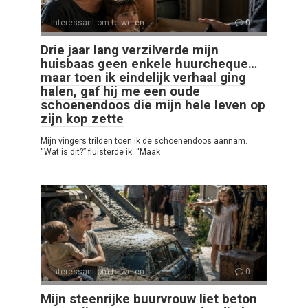
Interessant om te weten
0
Drie jaar lang verzilverde mijn
huisbaas geen enkele huurcheque…
maar toen ik eindelijk verhaal ging
halen, gaf hij me een oude
schoenendoos die mijn hele leven op
zijn kop zette
Mijn vingers trilden toen ik de schoenendoos aannam.
“Wat is dit?” fluisterde ik. “Maak
Interessant om te weten
0
Mijn steenrijke buurvrouw liet beton