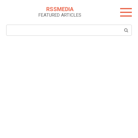
Skip
RSSMEDIA
to
FEATURED ARTICLES
content
Search: