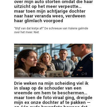
over mijn auto storten omdat die haar
uitzicht op het meer verpestte…
maar toen mijn achtjarige dochter
naar haar veranda wees, verdween
haar glimlach voorgoed
“Blijf van dat kistje af!” De schreeuw van Valerie galmde
over het meer. Niet
Interessant om te weten
0
Drie weken na mijn scheiding viel ik
in slaap op de schouder van een
vreemde om hem te beschermen…
maar toen de foto viraal ging, dreigde
mijn ex onze dochter af te pakken —