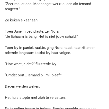
“Zeer realistisch. Maar angst werkt alleen als iemand
reageert.”
Ze keken elkaar aan.
Toen June in bed plaste, zei Nora:
“Je lichaam is bang. Het is niet jouw schuld.”
Toen Ivy in paniek raakte, ging Nora naast haar zitten en
ademde langzaam totdat Ivy haar volgde.
“Hoe weet je dat?” fluisterde Ivy.
“Omdat ooit… iemand bij mij bleef.”
Dagen werden weken.
Het huis stopte met zich te verzetten.
De tweeling begon te helpen. Brooke speelde weer piano.