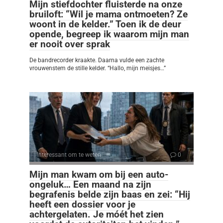
Mijn stiefdochter fluisterde na onze
bruiloft: “Wil je mama ontmoeten? Ze
woont in de kelder.” Toen ik de deur
opende, begreep ik waarom mijn man
er nooit over sprak
De bandrecorder kraakte. Daarna vulde een zachte
vrouwenstem de stille kelder. “Hallo, mijn meisjes…”
Interessant om te weten
0
Mijn man kwam om bij een auto-
ongeluk… Een maand na zijn
begrafenis belde zijn baas en zei: “Hij
heeft een dossier voor je
achtergelaten. Je móét het zien