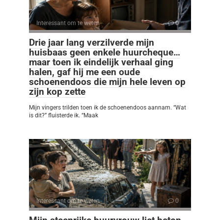
Interessant om te weten
0
Drie jaar lang verzilverde mijn
huisbaas geen enkele huurcheque…
maar toen ik eindelijk verhaal ging
halen, gaf hij me een oude
schoenendoos die mijn hele leven op
zijn kop zette
Mijn vingers trilden toen ik de schoenendoos aannam. “Wat
is dit?” fluisterde ik. “Maak
Interessant om te weten
0