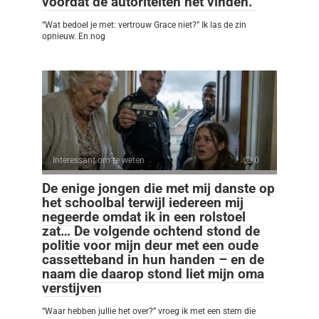
voordat de autoriteiten het vinden.”
“Wat bedoel je met: vertrouw Grace niet?” Ik las de zin
opnieuw. En nog
Interessant om te weten
0
De enige jongen die met mij danste op
het schoolbal terwijl iedereen mij
negeerde omdat ik in een rolstoel
zat… De volgende ochtend stond de
politie voor mijn deur met een oude
cassetteband in hun handen – en de
naam die daarop stond liet mijn oma
verstijven
“Waar hebben jullie het over?” vroeg ik met een stem die