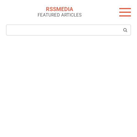
Skip
RSSMEDIA
to
FEATURED ARTICLES
content
Search: