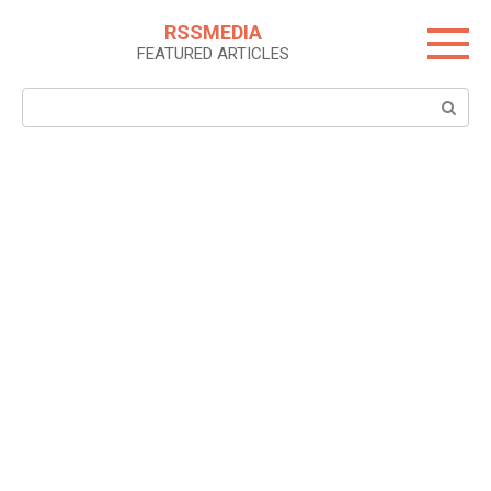
Skip
RSSMEDIA
to
FEATURED ARTICLES
content
Search: