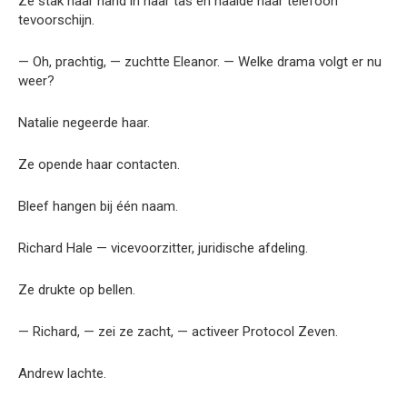
Ze stak haar hand in haar tas en haalde haar telefoon
tevoorschijn.
— Oh, prachtig, — zuchtte Eleanor. — Welke drama volgt er nu
weer?
Natalie negeerde haar.
Ze opende haar contacten.
Bleef hangen bij één naam.
Richard Hale — vicevoorzitter, juridische afdeling.
Ze drukte op bellen.
— Richard, — zei ze zacht, — activeer Protocol Zeven.
Andrew lachte.