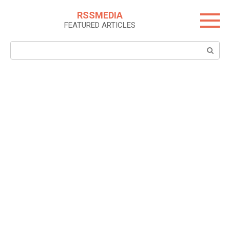
Skip
RSSMEDIA
to
FEATURED ARTICLES
content
Search: