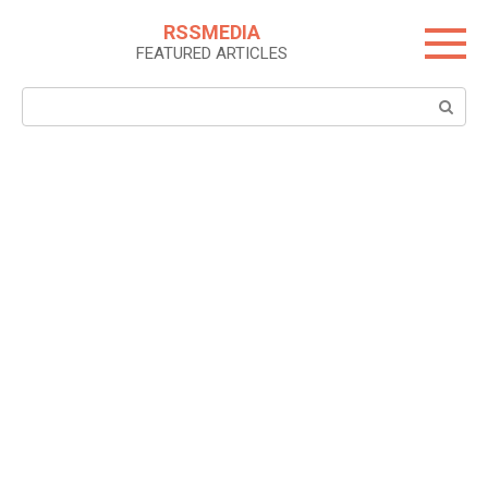
Skip
RSSMEDIA
to
FEATURED ARTICLES
content
Search: