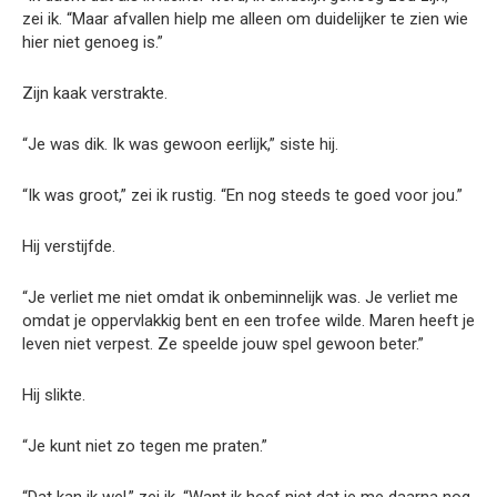
zei ik. “Maar afvallen hielp me alleen om duidelijker te zien wie
hier niet genoeg is.”
Zijn kaak verstrakte.
“Je was dik. Ik was gewoon eerlijk,” siste hij.
“Ik was groot,” zei ik rustig. “En nog steeds te goed voor jou.”
Hij verstijfde.
“Je verliet me niet omdat ik onbeminnelijk was. Je verliet me
omdat je oppervlakkig bent en een trofee wilde. Maren heeft je
leven niet verpest. Ze speelde jouw spel gewoon beter.”
Hij slikte.
“Je kunt niet zo tegen me praten.”
“Dat kan ik wel,” zei ik. “Want ik hoef niet dat je me daarna nog