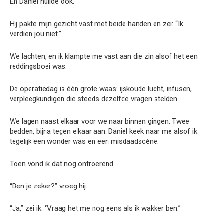
En Daniel huilde ook.
Hij pakte mijn gezicht vast met beide handen en zei: “Ik
verdien jou niet.”
We lachten, en ik klampte me vast aan die zin alsof het een
reddingsboei was.
De operatiedag is één grote waas: ijskoude lucht, infusen,
verpleegkundigen die steeds dezelfde vragen stelden.
We lagen naast elkaar voor we naar binnen gingen. Twee
bedden, bijna tegen elkaar aan. Daniel keek naar me alsof ik
tegelijk een wonder was en een misdaadscène.
Toen vond ik dat nog ontroerend.
“Ben je zeker?” vroeg hij.
“Ja,” zei ik. “Vraag het me nog eens als ik wakker ben.”