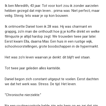
Ik ben Meredith, 43 jaar. Tot voor kort zou ik zonder aarzelen
hebben gezegd dat mijn leven… prima was. Niet perfect, maar
veilig. Stevig. Iets waar je op kon bouwen.
Ik ontmoette Daniel toen ik 28 was. Hij was charmant en
grappig, zo’n man die onthoudt hoe jij je koffie drinkt en welke
filmquote je altijd hardop zegt. We trouwden twee jaar later.
Eerst kwam Ella, daarna Max. Een huis in een rustige wijk,
schoolvoorstellingen, grote boodschappen in de hypermarkt.
Het was zo’n leven waarvan je denkt: dit blijft wel staan.
Tot twee jaar geleden alles kantelde.
Daniel begon zich constant uitgeput te voelen. Eerst dachten
we dat het werk was. Stress. De tijd. Het leven.
“Chronische nierziekte.”
Na een routinecontrole belde zijn arts hem op en zei dat zijn