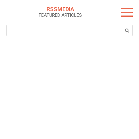
Skip
RSSMEDIA
to
FEATURED ARTICLES
content
Search: