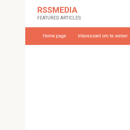
Skip
RSSMEDIA
to
content
FEATURED ARTICLES
Home page
Interessant om te weten