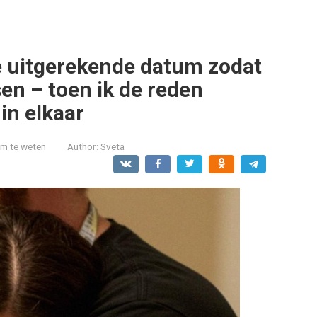
e uitgerekende datum zodat
sen – toen ik de reden
 in elkaar
om te weten
Author:
Sveta