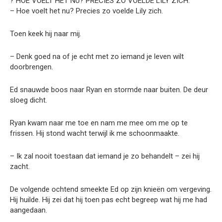
? HOE VOELT HET NU? PRECIES ZO VOELDE LILY ZICH.
– Hoe voelt het nu? Precies zo voelde Lily zich.
Toen keek hij naar mij.
– Denk goed na of je echt met zo iemand je leven wilt
doorbrengen.
Ed snauwde boos naar Ryan en stormde naar buiten. De deur
sloeg dicht.
Ryan kwam naar me toe en nam me mee om me op te
frissen. Hij stond wacht terwijl ik me schoonmaakte.
– Ik zal nooit toestaan dat iemand je zo behandelt – zei hij
zacht.
De volgende ochtend smeekte Ed op zijn knieën om vergeving.
Hij huilde. Hij zei dat hij toen pas echt begreep wat hij me had
aangedaan.