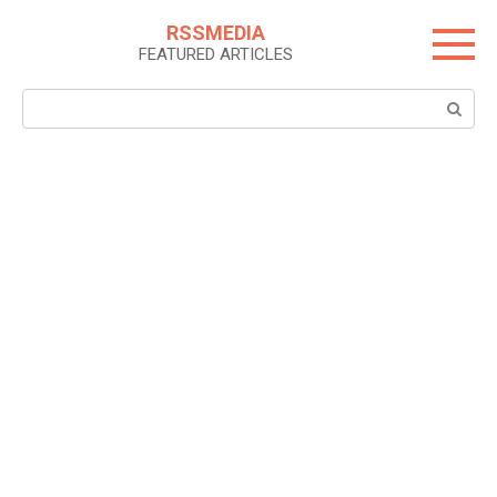
Skip
RSSMEDIA
to
FEATURED ARTICLES
content
Search: