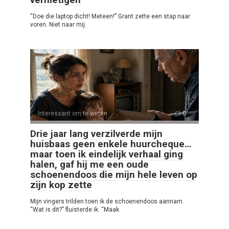
“Doe die laptop dicht! Meteen!” Grant zette een stap naar
voren. Niet naar mij.
Interessant om te weten
0
Drie jaar lang verzilverde mijn
huisbaas geen enkele huurcheque…
maar toen ik eindelijk verhaal ging
halen, gaf hij me een oude
schoenendoos die mijn hele leven op
zijn kop zette
Mijn vingers trilden toen ik de schoenendoos aannam.
“Wat is dit?” fluisterde ik. “Maak