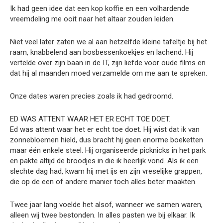
Ik had geen idee dat een kop koffie en een volhardende
vreemdeling me ooit naar het altaar zouden leiden.
Niet veel later zaten we al aan hetzelfde kleine tafeltje bij het
raam, knabbelend aan bosbessenkoekjes en lachend. Hij
vertelde over zijn baan in de IT, zijn liefde voor oude films en
dat hij al maanden moed verzamelde om me aan te spreken.
Onze dates waren precies zoals ik had gedroomd.
ED WAS ATTENT WAAR HET ER ECHT TOE DOET.
Ed was attent waar het er echt toe doet. Hij wist dat ik van
zonnebloemen hield, dus bracht hij geen enorme boeketten
maar één enkele steel. Hij organiseerde picknicks in het park
en pakte altijd de broodjes in die ik heerlijk vond. Als ik een
slechte dag had, kwam hij met ijs en zijn vreselijke grappen,
die op de een of andere manier toch alles beter maakten.
Twee jaar lang voelde het alsof, wanneer we samen waren,
alleen wij twee bestonden. In alles pasten we bij elkaar. Ik