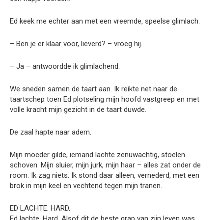
Ed keek me echter aan met een vreemde, speelse glimlach.
– Ben je er klaar voor, lieverd? – vroeg hij.
– Ja – antwoordde ik glimlachend.
We sneden samen de taart aan. Ik reikte net naar de
taartschep toen Ed plotseling mijn hoofd vastgreep en met
volle kracht mijn gezicht in de taart duwde.
De zaal hapte naar adem.
Mijn moeder gilde, iemand lachte zenuwachtig, stoelen
schoven. Mijn sluier, mijn jurk, mijn haar – alles zat onder de
room. Ik zag niets. Ik stond daar alleen, vernederd, met een
brok in mijn keel en vechtend tegen mijn tranen.
ED LACHTE. HARD.
Ed lachte. Hard. Alsof dit de beste grap van zijn leven was.