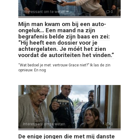
Interessant om te weten
0
Mijn man kwam om bij een auto-
ongeluk… Een maand na zijn
begrafenis belde zijn baas en zei:
“Hij heeft een dossier voor je
achtergelaten. Je móét het zien
voordat de autoriteiten het vinden.”
“Wat bedoel je met: vertrouw Grace niet?” Ik las de zin
opnieuw. En nog
Interessant om te weten
0
De enige jongen die met mij danste