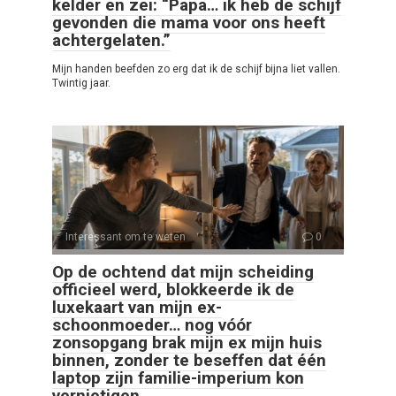
kelder en zei: “Papa… ik heb de schijf
gevonden die mama voor ons heeft
achtergelaten.”
Mijn handen beefden zo erg dat ik de schijf bijna liet vallen.
Twintig jaar.
Interessant om te weten
0
Op de ochtend dat mijn scheiding
officieel werd, blokkeerde ik de
luxekaart van mijn ex-
schoonmoeder… nog vóór
zonsopgang brak mijn ex mijn huis
binnen, zonder te beseffen dat één
laptop zijn familie-imperium kon
vernietigen