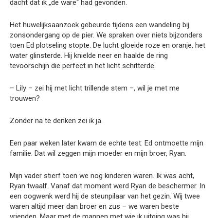
dacht dat ik „de ware“ had gevonden.
Het huwelijksaanzoek gebeurde tijdens een wandeling bij
zonsondergang op de pier. We spraken over niets bijzonders
toen Ed plotseling stopte. De lucht gloeide roze en oranje, het
water glinsterde. Hij knielde neer en haalde de ring
tevoorschijn die perfect in het licht schitterde.
– Lily – zei hij met licht trillende stem –, wil je met me
trouwen?
Zonder na te denken zei ik ja.
Een paar weken later kwam de echte test: Ed ontmoette mijn
familie. Dat wil zeggen mijn moeder en mijn broer, Ryan.
Mijn vader stierf toen we nog kinderen waren. Ik was acht,
Ryan twaalf. Vanaf dat moment werd Ryan de beschermer. In
een oogwenk werd hij de steunpilaar van het gezin. Wij twee
waren altijd meer dan broer en zus – we waren beste
vrienden. Maar met de mannen met wie ik uitging was hij