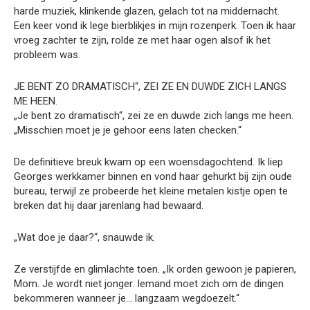
harde muziek, klinkende glazen, gelach tot na middernacht.
Een keer vond ik lege bierblikjes in mijn rozenperk. Toen ik haar
vroeg zachter te zijn, rolde ze met haar ogen alsof ik het
probleem was.
JE BENT ZO DRAMATISCH“, ZEI ZE EN DUWDE ZICH LANGS
ME HEEN.
„Je bent zo dramatisch“, zei ze en duwde zich langs me heen.
„Misschien moet je je gehoor eens laten checken.“
De definitieve breuk kwam op een woensdagochtend. Ik liep
Georges werkkamer binnen en vond haar gehurkt bij zijn oude
bureau, terwijl ze probeerde het kleine metalen kistje open te
breken dat hij daar jarenlang had bewaard.
„Wat doe je daar?“, snauwde ik.
Ze verstijfde en glimlachte toen. „Ik orden gewoon je papieren,
Mom. Je wordt niet jonger. Iemand moet zich om de dingen
bekommeren wanneer je… langzaam wegdoezelt.“