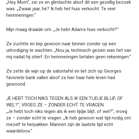
„Hey, Mom“, zei ze en glimlachte alsof dit een gezellig bezoek
was. „Zwaar jaar, hè? Ik heb het huis verkocht. Te veel
herinneringen.“
Mijn maag draaide om. „Je hebt Adams huis verkocht?“
Ze zuchtte en liep gewoon naar binnen zonder op een
uitnodiging te wachten. „Nou ja, technisch gezien was het van
mij nadat hij stierf. En herinneringen betalen geen rekeningen.“
Ze zette de wijn op de salontafel en liet zich op Georges
favoriete bank vallen alsof ze hier haar hele leven had
gewoond.
JE HEBT TOCH NIKS TEGEN ALS IK EEN TIJDJE BLIJF, OF
WEL?“, VROEG ZE – ZONDER ECHT TE VRAGEN.
„Je hebt toch niks tegen als ik een tijdje blijf, of wel?“, vroeg
ze – zonder echt te vragen. „Ik heb gewoon wat tijd nodig om
mezelf te herpakken. Mannen zijn de laatste tijd echt
waardeloos.“