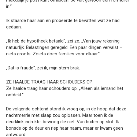
makkelijk je post kunt omleiden. Je vult gewoon een formulier
in.“
Ik staarde haar aan en probeerde te bevatten wat ze had
gedaan.
„Ik heb de hypotheek betaald“, zei ze. „Van jouw rekening
natuurlijk. Belastingen geregeld. Een paar dingen vervalst –
niets groots. Zoiets doen families voor elkaar.“
„Dat is fraude“, zei ik, mijn stem brak.
ZE HAALDE TRAAG HAAR SCHOUDERS OP.
Ze haalde traag haar schouders op. „Alleen als iemand het
ontdekt.“
De volgende ochtend stond ik vroeg op, in de hoop dat deze
nachtmerrie met slaap zou oplossen. Maar toen ik de
deurklink indrukte, bewoog die niet. Van buiten op slot. Ik
bonsde op de deur en riep haar naam, maar er kwam geen
antwoord.