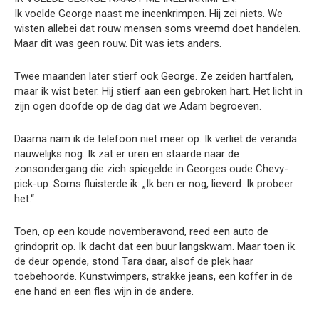
Ik voelde George naast me ineenkrimpen. Hij zei niets. We
wisten allebei dat rouw mensen soms vreemd doet handelen.
Maar dit was geen rouw. Dit was iets anders.
Twee maanden later stierf ook George. Ze zeiden hartfalen,
maar ik wist beter. Hij stierf aan een gebroken hart. Het licht in
zijn ogen doofde op de dag dat we Adam begroeven.
Daarna nam ik de telefoon niet meer op. Ik verliet de veranda
nauwelijks nog. Ik zat er uren en staarde naar de
zonsondergang die zich spiegelde in Georges oude Chevy-
pick-up. Soms fluisterde ik: „Ik ben er nog, lieverd. Ik probeer
het.“
Toen, op een koude novemberavond, reed een auto de
grindoprit op. Ik dacht dat een buur langskwam. Maar toen ik
de deur opende, stond Tara daar, alsof de plek haar
toebehoorde. Kunstwimpers, strakke jeans, een koffer in de
ene hand en een fles wijn in de andere.