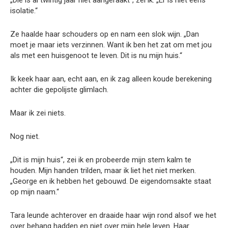
„Die is al twintig jaar niet aangeraakt“, zei ik. „Er is niet eens
isolatie.“
Ze haalde haar schouders op en nam een slok wijn. „Dan
moet je maar iets verzinnen. Want ik ben het zat om met jou
als met een huisgenoot te leven. Dit is nu mijn huis.“
Ik keek haar aan, echt aan, en ik zag alleen koude berekening
achter die gepolijste glimlach.
Maar ik zei niets.
Nog niet.
„Dit is mijn huis“, zei ik en probeerde mijn stem kalm te
houden. Mijn handen trilden, maar ik liet het niet merken.
„George en ik hebben het gebouwd. De eigendomsakte staat
op mijn naam.“
Tara leunde achterover en draaide haar wijn rond alsof we het
over behang hadden en niet over mijn hele leven. Haar