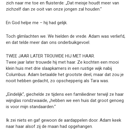
zich naar me toe en fluisterde: „Dat meisje houdt meer van
zichzelf dan ze ooit van onze jongen zal houden.“
En God helpe me – hij had gelijk.
Toch glimlachten we. We hielden de vrede. Adam was verliefd,
en dat telde meer dan ons onderbuikgevoel.
TWEE JAAR LATER TROUWDE HIJ MET HAAR.
Twee jaar later trouwde hij met haar. Ze kochten een mooi
klein huis met drie slaapkamers in een rustige wijk nabij
Columbus. Adam betaalde het grootste deel, maar dat zou je
nooit hebben gedacht, zo opschepperig als Tara was.
„Eindelijk“, giechelde ze tijdens een familiediner terwijl ze haar
wijnglas rondzwaaide, „hebben we een huis dat groot genoeg
is voor mijn standaarden.“
Ik zei niets en gaf gewoon de aardappelen door. Adam keek
naar haar alsof zij de maan had opgehangen.