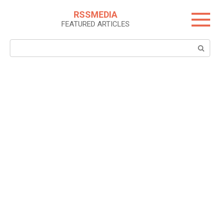
Skip
RSSMEDIA
to
FEATURED ARTICLES
content
Search: