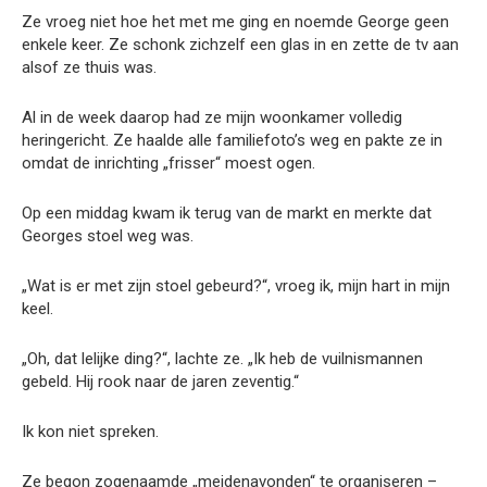
Ze vroeg niet hoe het met me ging en noemde George geen
enkele keer. Ze schonk zichzelf een glas in en zette de tv aan
alsof ze thuis was.
Al in de week daarop had ze mijn woonkamer volledig
heringericht. Ze haalde alle familiefoto’s weg en pakte ze in
omdat de inrichting „frisser“ moest ogen.
Op een middag kwam ik terug van de markt en merkte dat
Georges stoel weg was.
„Wat is er met zijn stoel gebeurd?“, vroeg ik, mijn hart in mijn
keel.
„Oh, dat lelijke ding?“, lachte ze. „Ik heb de vuilnismannen
gebeld. Hij rook naar de jaren zeventig.“
Ik kon niet spreken.
Ze begon zogenaamde „meidenavonden“ te organiseren –