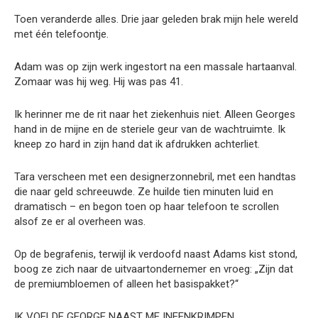
Toen veranderde alles. Drie jaar geleden brak mijn hele wereld
met één telefoontje.
Adam was op zijn werk ingestort na een massale hartaanval.
Zomaar was hij weg. Hij was pas 41.
Ik herinner me de rit naar het ziekenhuis niet. Alleen Georges
hand in de mijne en de steriele geur van de wachtruimte. Ik
kneep zo hard in zijn hand dat ik afdrukken achterliet.
Tara verscheen met een designerzonnebril, met een handtas
die naar geld schreeuwde. Ze huilde tien minuten luid en
dramatisch – en begon toen op haar telefoon te scrollen
alsof ze er al overheen was.
Op de begrafenis, terwijl ik verdoofd naast Adams kist stond,
boog ze zich naar de uitvaartondernemer en vroeg: „Zijn dat
de premiumbloemen of alleen het basispakket?“
IK VOELDE GEORGE NAAST ME INEENKRIMPEN.