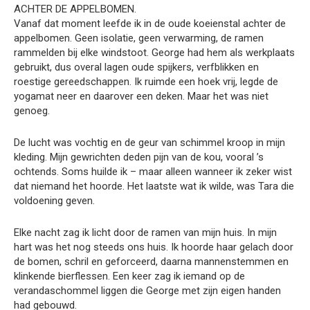
ACHTER DE APPELBOMEN.
Vanaf dat moment leefde ik in de oude koeienstal achter de
appelbomen. Geen isolatie, geen verwarming, de ramen
rammelden bij elke windstoot. George had hem als werkplaats
gebruikt, dus overal lagen oude spijkers, verfblikken en
roestige gereedschappen. Ik ruimde een hoek vrij, legde de
yogamat neer en daarover een deken. Maar het was niet
genoeg.
De lucht was vochtig en de geur van schimmel kroop in mijn
kleding. Mijn gewrichten deden pijn van de kou, vooral ’s
ochtends. Soms huilde ik – maar alleen wanneer ik zeker wist
dat niemand het hoorde. Het laatste wat ik wilde, was Tara die
voldoening geven.
Elke nacht zag ik licht door de ramen van mijn huis. In mijn
hart was het nog steeds ons huis. Ik hoorde haar gelach door
de bomen, schril en geforceerd, daarna mannenstemmen en
klinkende bierflessen. Een keer zag ik iemand op de
verandaschommel liggen die George met zijn eigen handen
had gebouwd.