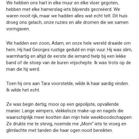
We hebben ons hart in elke muur en elke vloer gegoten,
hebben met elke hamerslag iets blijvends gecreëerd. We
waren nooit rijk, maar we hadden alles wat echt telt. Dit huis
droeg ons gelach, onze ruzies en alle dromen die we samen
vormgaven.
We hadden een zoon, Adam, en onze hele wereld draaide om
hem. Hij had Georges rustige geduld en mijn vuur. Hij was slim,
warmhartig en altijd de eerste die iemand hielp bij een lekke
band of de stoep van de buren vrijschepte. Ik was trots op de
man die hij werd.
Toen hij ons aan Tara voorstelde, wilde ik haar aardig vinden.
Ik wilde het echt.
Ze was begin dertig, mooi op een gepolijste, opvallende
manier. Lange wimpers, vlekkeloze make-up en nagels die
waarschijnlijk meer kostten dan mijn hele weekboodschappen.
Ze drukte me te stevig, noemde me „Mom“ iets te vroeg en
glimlachte met tanden die haar ogen nooit bereikten.