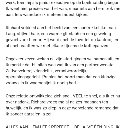
werk, toen hij als junior executive op de boekhouding begon.
Ik weet niet precies wat het was, maar iets aan hem trok me
aan. Iets waardoor ik meteen moest kijken.
Richard voldeed aan het beeld van een aantrekkelijke man.
Lang, stijlvol haar, een warme glimlach en een geweldig
gevoel voor humor. Hij werd snel de favoriet op kantoor, en
al snel praatten we met elkaar tijdens de koffiepauzes.
Ongeveer zeven weken na zijn start gingen we samen uit, en
ik merkte dat hij alles was wat ik van een partner wenste.
Zelfverzekerd, vriendelijk, verantwoordelijk,
oplossingsgericht. Precies het soort man dat een klunzige
vrouw als ik waarschijnlijk nodig had.
Onze relatie ontwikkelde zich snel. VEEL te snel, als ik er nu
over nadenk. Richard vroeg me al na zes maanden ten
huwelijk, en ik was zo diep in deze wervelende romance dat
ik zonder aarzelen ja zei.
ALLES AAN HEM LEEK PERFECT – BEHALVE ÉÉN DING: IK