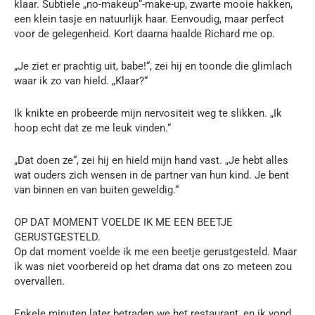
klaar. Subtiele „no-makeup“-make-up, zwarte mooie hakken,
een klein tasje en natuurlijk haar. Eenvoudig, maar perfect
voor de gelegenheid. Kort daarna haalde Richard me op.
„Je ziet er prachtig uit, babe!“, zei hij en toonde die glimlach
waar ik zo van hield. „Klaar?“
Ik knikte en probeerde mijn nervositeit weg te slikken. „Ik
hoop echt dat ze me leuk vinden.“
„Dat doen ze“, zei hij en hield mijn hand vast. „Je hebt alles
wat ouders zich wensen in de partner van hun kind. Je bent
van binnen en van buiten geweldig.“
OP DAT MOMENT VOELDE IK ME EEN BEETJE
GERUSTGESTELD.
Op dat moment voelde ik me een beetje gerustgesteld. Maar
ik was niet voorbereid op het drama dat ons zo meteen zou
overvallen.
Enkele minuten later betraden we het restaurant, en ik vond