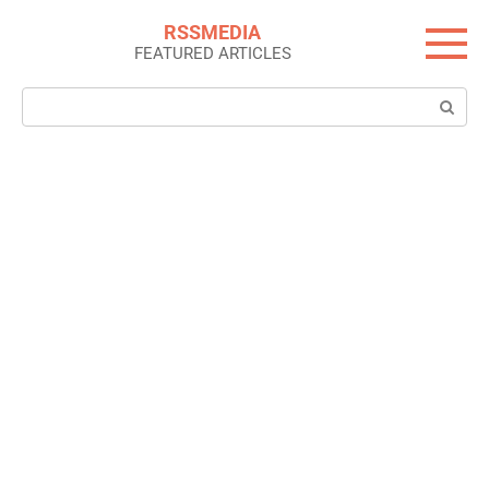
Skip
RSSMEDIA
to
FEATURED ARTICLES
content
Search: