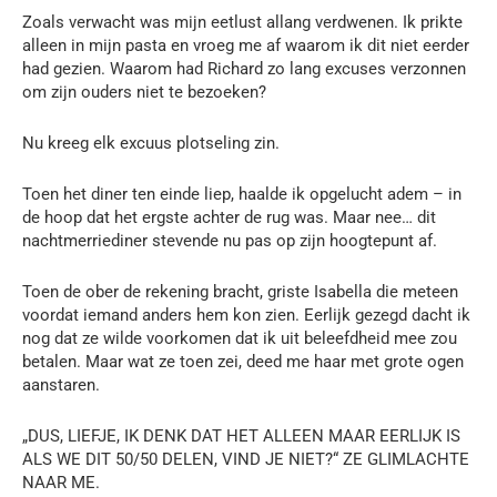
Zoals verwacht was mijn eetlust allang verdwenen. Ik prikte
alleen in mijn pasta en vroeg me af waarom ik dit niet eerder
had gezien. Waarom had Richard zo lang excuses verzonnen
om zijn ouders niet te bezoeken?
Nu kreeg elk excuus plotseling zin.
Toen het diner ten einde liep, haalde ik opgelucht adem – in
de hoop dat het ergste achter de rug was. Maar nee… dit
nachtmerriediner stevende nu pas op zijn hoogtepunt af.
Toen de ober de rekening bracht, griste Isabella die meteen
voordat iemand anders hem kon zien. Eerlijk gezegd dacht ik
nog dat ze wilde voorkomen dat ik uit beleefdheid mee zou
betalen. Maar wat ze toen zei, deed me haar met grote ogen
aanstaren.
„DUS, LIEFJE, IK DENK DAT HET ALLEEN MAAR EERLIJK IS
ALS WE DIT 50/50 DELEN, VIND JE NIET?“ ZE GLIMLACHTE
NAAR ME.