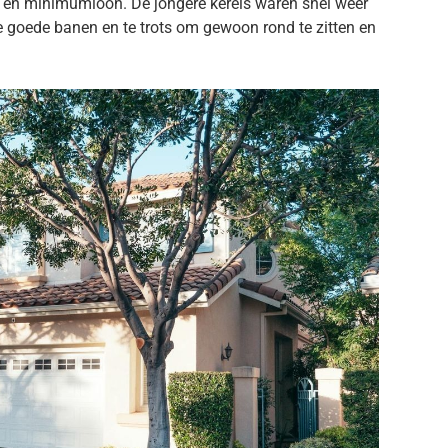
 en minimumloon. De jongere kerels waren snel weer
 goede banen en te trots om gewoon rond te zitten en