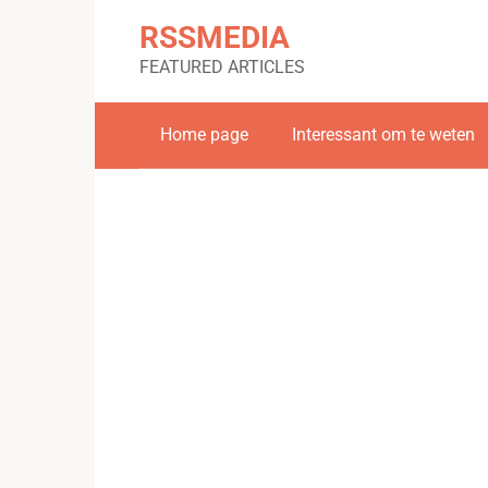
Skip
RSSMEDIA
to
content
FEATURED ARTICLES
Home page
Interessant om te weten