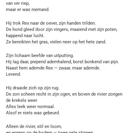
van ver riep,
maar er was niemand.
Hij trok Rex naar de oever, zijn handen trilden.
De hond gleed door zijn vingers, maaiend met zijn poten,
happend naar lucht.
Ze bereikten het gras, vielen neer op het hete zand.
Zijn lichaam beefde van uitputting.
Hij lag daar, piepend ademhalend, borst bonkend van pijn.
Naast hem ademde Rex — zwaar, maar ademde.
Levend.
Hij draaide zich op zijn rug.
De zon scheen recht in zijn ogen, en boven de rivier zongen
de krekels weer.
Alles leek weer normaal.
Alsof er niets was gebeurd.
Alleen de rivier, stil en loom,
en ergens op de bodem — twee gele stippen,