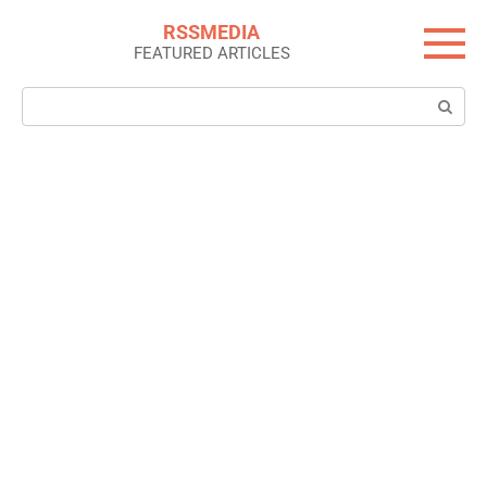
Skip
RSSMEDIA
to
FEATURED ARTICLES
content
Search: