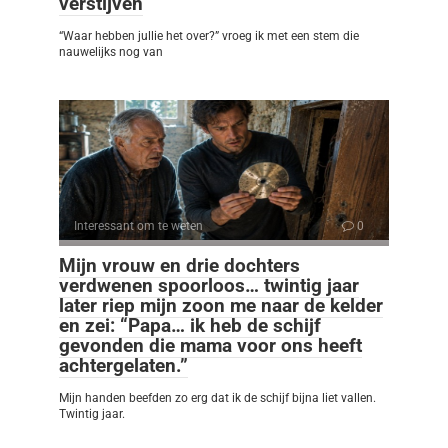
verstijven
“Waar hebben jullie het over?” vroeg ik met een stem die
nauwelijks nog van
Interessant om te weten
0
Mijn vrouw en drie dochters
verdwenen spoorloos… twintig jaar
later riep mijn zoon me naar de kelder
en zei: “Papa… ik heb de schijf
gevonden die mama voor ons heeft
achtergelaten.”
Mijn handen beefden zo erg dat ik de schijf bijna liet vallen.
Twintig jaar.