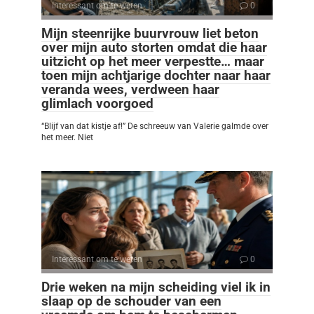
Interessant om te weten
0
Mijn steenrijke buurvrouw liet beton
over mijn auto storten omdat die haar
uitzicht op het meer verpestte… maar
toen mijn achtjarige dochter naar haar
veranda wees, verdween haar
glimlach voorgoed
“Blijf van dat kistje af!” De schreeuw van Valerie galmde over
het meer. Niet
Interessant om te weten
0
Drie weken na mijn scheiding viel ik in
slaap op de schouder van een