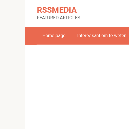
Skip
RSSMEDIA
to
content
FEATURED ARTICLES
Home page
Interessant om te weten