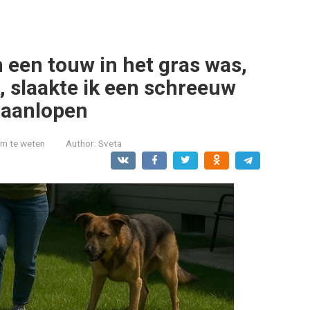
 een touw in het gras was,
, slaakte ik een schreeuw
 aanlopen
om te weten
Author:
Sveta