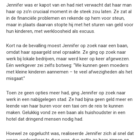
Jennifer was er kapot van en had niet verwacht dat haar man
haar op zo’n cruciaal moment in de steek zou laten. Ze zat al
in de financiële problemen en rekende op hem voor steun,
maar in plaats daarvan stopte hij met het sturen van geld voor
hun kinderen, met werkloosheid als excuus.
Kort na de bevalling moest Jennifer op zoek naar een baan,
omdat haar spaargeld snel opraakte. Ze ging op zoek naar
werk bij lokale bedrijven, maar werd keer op keer afgewezen.
Eén werkgever zei zelfs botweg: “We kunnen geen moeders
met kleine kinderen aannemen – te veel afwezigheden als het
misgaat.”
Toen ze geen opties meer had, ging Jennifer op zoek naar
werk in een nabijgelegen stad. Ze had bijna geen geld meer en
leende van haar buren voor een taxi om de reis te kunnen
maken. Gelukkig vond ze een baan als huishoudster in een
hotel dat dringend mensen nodig had.
Hoewel ze opgelucht was, realiseerde Jennifer zich al snel dat
woon-werkverkeer te duur was, dus zette ze haar zinnen op