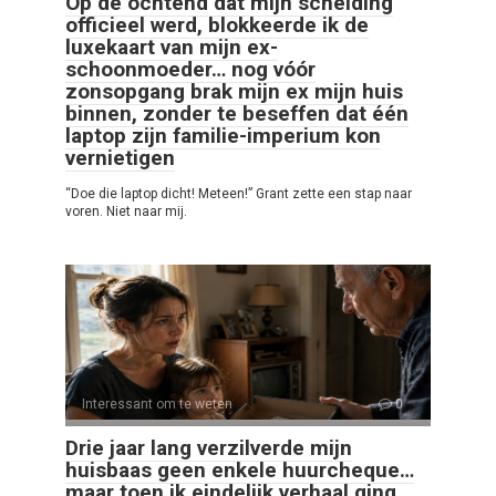
Op de ochtend dat mijn scheiding
officieel werd, blokkeerde ik de
luxekaart van mijn ex-
schoonmoeder… nog vóór
zonsopgang brak mijn ex mijn huis
binnen, zonder te beseffen dat één
laptop zijn familie-imperium kon
vernietigen
“Doe die laptop dicht! Meteen!” Grant zette een stap naar
voren. Niet naar mij.
Interessant om te weten
0
Drie jaar lang verzilverde mijn
huisbaas geen enkele huurcheque…
maar toen ik eindelijk verhaal ging