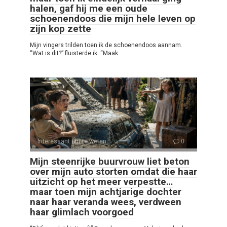
halen, gaf hij me een oude
schoenendoos die mijn hele leven op
zijn kop zette
Mijn vingers trilden toen ik de schoenendoos aannam.
“Wat is dit?” fluisterde ik. “Maak
Interessant om te weten
0
Mijn steenrijke buurvrouw liet beton
over mijn auto storten omdat die haar
uitzicht op het meer verpestte…
maar toen mijn achtjarige dochter
naar haar veranda wees, verdween
haar glimlach voorgoed