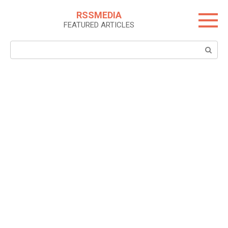
Skip
RSSMEDIA
to
FEATURED ARTICLES
content
Search: