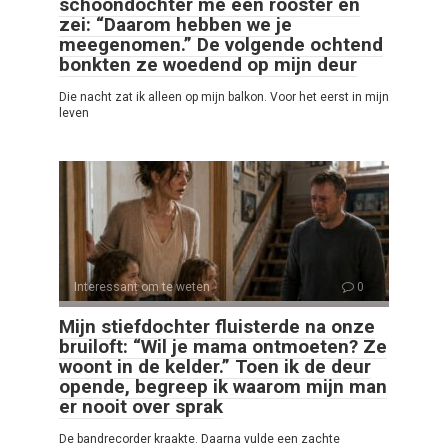
schoondochter me een rooster en
zei: “Daarom hebben we je
meegenomen.” De volgende ochtend
bonkten ze woedend op mijn deur
Die nacht zat ik alleen op mijn balkon. Voor het eerst in mijn
leven
Interessant om te weten
0
Mijn stiefdochter fluisterde na onze
bruiloft: “Wil je mama ontmoeten? Ze
woont in de kelder.” Toen ik de deur
opende, begreep ik waarom mijn man
er nooit over sprak
De bandrecorder kraakte. Daarna vulde een zachte