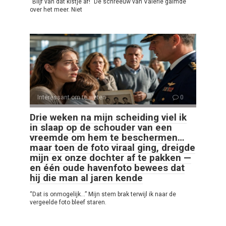
“Blijf van dat kistje af!” De schreeuw van Valerie galmde
over het meer. Niet
Interessant om te weten
0
Drie weken na mijn scheiding viel ik
in slaap op de schouder van een
vreemde om hem te beschermen…
maar toen de foto viraal ging, dreigde
mijn ex onze dochter af te pakken —
en één oude havenfoto bewees dat
hij die man al jaren kende
“Dat is onmogelijk…” Mijn stem brak terwijl ik naar de
vergeelde foto bleef staren.