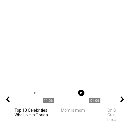
11:06
01:06
Top 10 Celebrities
Mom is mom
On Board Ce
Who Live in Florida
Cruises Mos
Luxurious Cru