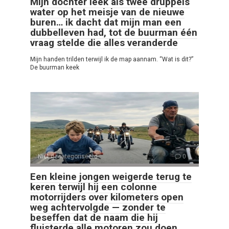
Mijn dochter leek als twee druppels
water op het meisje van de nieuwe
buren… ik dacht dat mijn man een
dubbelleven had, tot de buurman één
vraag stelde die alles veranderde
Mijn handen trilden terwijl ik de map aannam. “Wat is dit?”
De buurman keek
Niet gecategoriseerd
0
Een kleine jongen weigerde terug te
keren terwijl hij een colonne
motorrijders over kilometers open
weg achtervolgde — zonder te
beseffen dat de naam die hij
fluisterde alle motoren zou doen