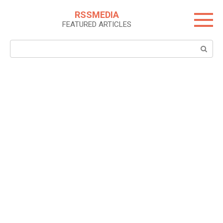
Skip
RSSMEDIA
to
FEATURED ARTICLES
content
Search: