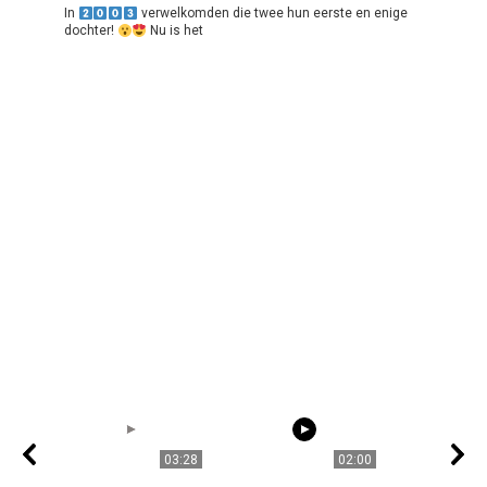
In
verwelkomden die twee hun eerste en enige
dochter!
Nu is het
03:28
02:00