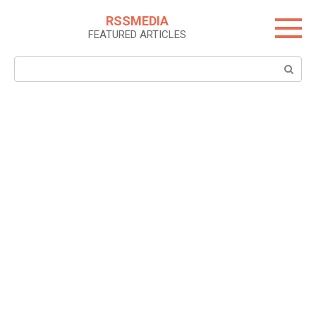
Skip
RSSMEDIA
to
FEATURED ARTICLES
content
Search: