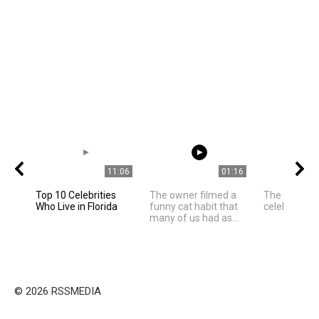
11:06
01:16
Top 10 Celebrities
The owner filmed a
The best ph
Who Live in Florida
funny cat habit that
celebrities
many of us had as...
© 2026 RSSMEDIA